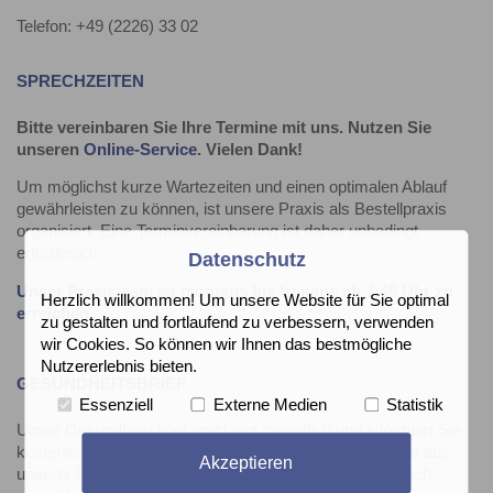
Telefon: +49 (2226) 33 02
SPRECHZEITEN
Bitte vereinbaren Sie Ihre Termine mit uns. Nutzen Sie
unseren
Online-Service
. Vielen Dank!
Um möglichst kurze Wartezeiten und einen optimalen Ablauf
gewährleisten zu können, ist unsere Praxis als Bestellpraxis
organisiert. Eine Terminvereinbarung ist daher unbedingt
erforderlich.
Datenschutz
Unser Praxisteam ist montags bis freitags ab 7:45 Uhr zu
Herzlich willkommen! Um unsere Website für Sie optimal
erreichen.
zu gestalten und fortlaufend zu verbessern, verwenden
wir Cookies. So können wir Ihnen das bestmögliche
Nutzererlebnis bieten.
GESUNDHEITSBRIEF
Essenziell
Externe Medien
Statistik
Unser Gesundheitsbrief erscheint monatlich und informiert Sie
kostenlos per E-Mail zum Thema Gesundheit und News aus
Akzeptieren
unserer Praxis. Abmeldung jederzeit möglich. Hier einfach