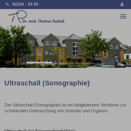
02226 - 33 02
vCa
spe
Togg
navi
Previous
Nex
1
2
3
Ultraschall (Sonographie)
Der Ultraschall (Sonographie) ist ein bildgebendes Verfahren zur
schonenden Untersuchung von Gewebe und Organen.