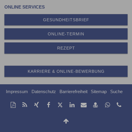
ONLINE SERVICES
GESUNDHEITSBRIEF
ONLINE-TERMIN
REZEPT
KARRIERE & ONLINE-BEWERBUNG
Impressum
Datenschutz
Barrierefreiheit
Sitemap
Suche
Diese
RSS-
Auf
Auf
Auf
Auf
Per
vCard
Auf
tel
Seite
Feed
Xing
Facebook
Twitter
LinkedIn
Mail
speichern
Whatsap
als
mitteilen
teilen
teilen
teilen
empfehlen
teilen
Nach
PDF
oben
drucken
Scrollen