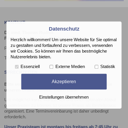
KONTAKT
Datenschutz
Dr. med. Thomas Rudnik
Facharzt für Hals-Nasen-Ohrenheilkunde
Herzlich willkommen! Um unsere Website für Sie optimal
zu gestalten und fortlaufend zu verbessern, verwenden
Prümer Wall 8 | 53359 Rheinbach
wir Cookies. So können wir Ihnen das bestmögliche
Nutzererlebnis bieten.
Telefon: +49 (2226) 33 02
Essenziell
Externe Medien
Statistik
SPRECHZEITEN
Akzeptieren
Bitte vereinbaren Sie Ihre Termine mit uns. Nutzen Sie
unseren
Online-Service
. Vielen Dank!
Einstellungen übernehmen
Um möglichst kurze Wartezeiten und einen optimalen Ablauf
gewährleisten zu können, ist unsere Praxis als Bestellpraxis
organisiert. Eine Terminvereinbarung ist daher unbedingt
erforderlich.
Unser Praxisteam ist montags bis freitags ab 7:45 Uhr zu